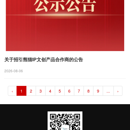
关于招引熊猫IP文创产品合作商的公告
2026-08-06
‹
1
2
3
4
5
6
7
8
9
...
›