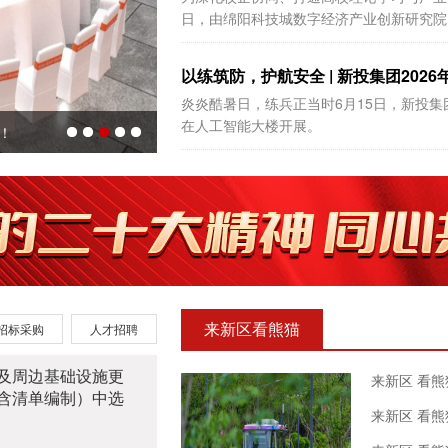
日，由绵阳科技城数字经济产业创新研究院（以
以练筑防，护航安全 | 新投集团2026
炎炎酷暑日，练兵正当时6月15日，新投集
在人工智能大楼开展。
！
来新区看熊猫
招标采购
人才招聘
及周边基础设施更
来新区 看熊
含清单编制）中选