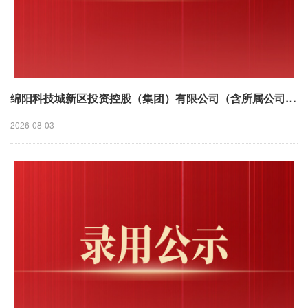
绵阳科技城新区投资控股（集团）有限公司（含所属公司）人力资源需求外部公开招聘拟录用人员公示（2026年第一批次·基础员工第一部分岗位）
2026-08-03