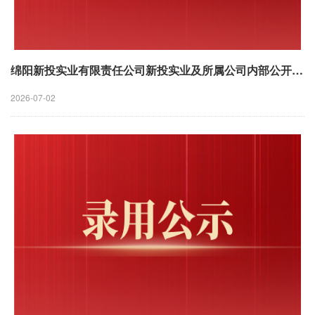
绵阳新投实业有限责任公司新投实业及所属公司内部公开招聘拟录用公示（2026年第一批次）
2026-07-02