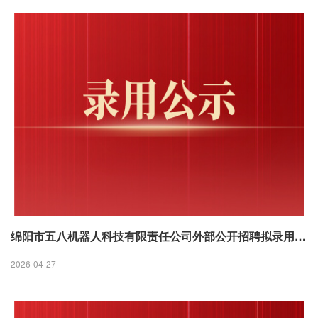
绵阳市五八机器人科技有限责任公司外部公开招聘拟录用人员公示（2026年第一批次）
2026-04-27